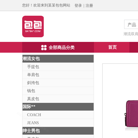
您好！欢迎来到某某包包网站
登录
|
注册
产品
潮流双肩包
首页
全部商品分类
潮流女包
手提包
单肩包
斜挎包
钱包
真皮包
国际**
COACH
JEANS
绅士男包