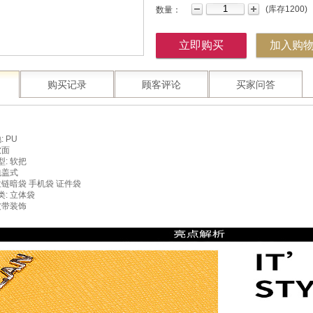
(
库存
1200
)
数量：
立即购买
加入购
购买记录
顾客评论
买家问答
: PU
软面
: 软把
包盖式
拉链暗袋 手机袋 证件袋
: 立体袋
皮带装饰