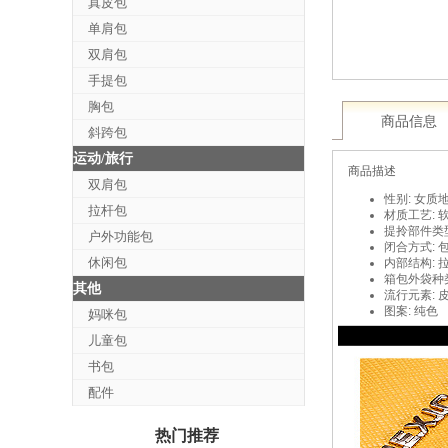
真皮包
单肩包
双肩包
手提包
胸包
商品信息
斜跨包
运动/旅行
商品描述
双肩包
性别: 女
质地
拉杆包
材质工艺: 
提拎部件类型
户外功能包
闭合方式: 
休闲包
内部结构: 
箱包外袋种类
其他
流行元素: 
图案: 纯色
妈咪包
儿童包
书包
配件
热门推荐