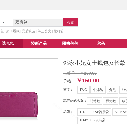
搜索
 | 热销爆款 | 品质真皮 | 绅士公文 | 拉杆箱
选包包
较新产品
团购包包
秒杀
邻家小妃女士钱包女长款
市场价：
￥100.00
￥150.00
价格：
材质：
PVC
牛津纺
兔毛
丝
流行款式名称：
托特包
贝壳包
杀
品牌：
FukuharaAi/福原爱
MEIYA
IEMATOZ/依马朵