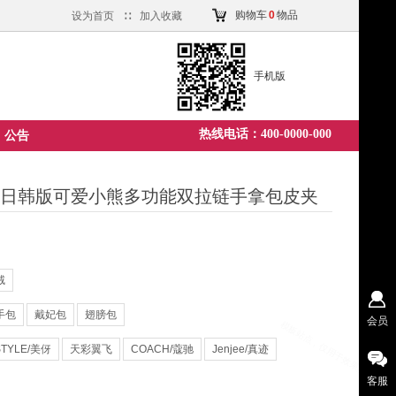
购物车
0
物品
设为首页
∷
加入收藏
手机版
热线电话：400-0000-000
公告
 日韩版可爱小熊多功能双拉链手拿包皮夹
绒
手包
戴妃包
翅膀包
会员
STYLE/美伢
天彩翼飞
COACH/蔻驰
Jenjee/真迹
客服