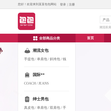
您好！欢迎来到某某包包网站
登录
|
注册
产品
潮流双肩包
首页
全部商品分类
潮流女包
手提包
/
单肩包
/
斜挎包
/
钱
包
/
真皮包
国际**
COACH
/
JEANS
绅士男包
真皮包
/
单肩包
/
双肩包
/
手