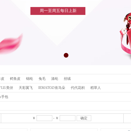
周一至周五每日上新
羊皮
鳄鱼皮
锦纶
兔毛
涤纶
丝绒
YLE/美伢
天彩翼飞
IEMATOZ/依马朵
代代花枳
稻草人
杀手包
￥
-
￥
确定