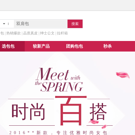
搜索
 | 热销爆款 | 品质真皮 | 绅士公文 | 拉杆箱
选包包
较新产品
团购包包
秒杀
百
时尚
搭
2016**新款，专注优雅时尚女包