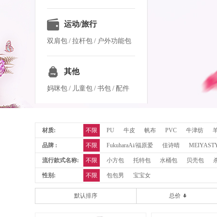
提包
/
胸包
/
斜跨包
运动/旅行
双肩包
/
拉杆包
/
户外功能包
/
休闲包
其他
妈咪包
/
儿童包
/
书包
/
配件
材质:
不限
PU
牛皮
帆布
PVC
牛津纺
品牌 :
不限
FukuharaAi/福原爱
佳诗晴
MEIYAST
流行款式名称:
不限
小方包
托特包
水桶包
贝壳包
性别:
不限
包包男
宝宝女
默认排序
总价