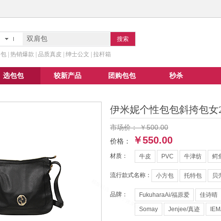
搜索
 | 热销爆款 | 品质真皮 | 绅士公文 | 拉杆箱
选包包
较新产品
团购包包
秒杀
伊米妮个性包包斜挎包女2
市场价：
￥500.00
￥550.00
价格：
材质：
牛皮
PVC
牛津纺
鳄
流行款式名称：
小方包
托特包
贝
品牌：
FukuharaAi/福原爱
佳诗晴
Somay
Jenjee/真迹
IE