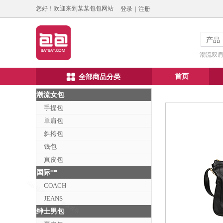
您好！欢迎来到某某包包网站
登录
|
注册
产品
潮流双肩包
首页
全部商品分类
潮流女包
手提包
单肩包
斜挎包
钱包
真皮包
国际**
COACH
JEANS
绅士男包