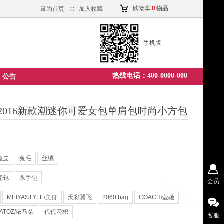
购物车
0
物品
设为首页
∷
加入收藏
手机版
热线电话：400-0000-000
公告
016新款潮迷你可爱女包单肩包时尚小方包
鱼皮
兔毛
丝绒
壳包
杀手包
会员
MEIYASTYLE/美伢
天彩翼飞
2060.bag
COACH/蔻驰
MATOZ/依马朵
代代花枳
客服