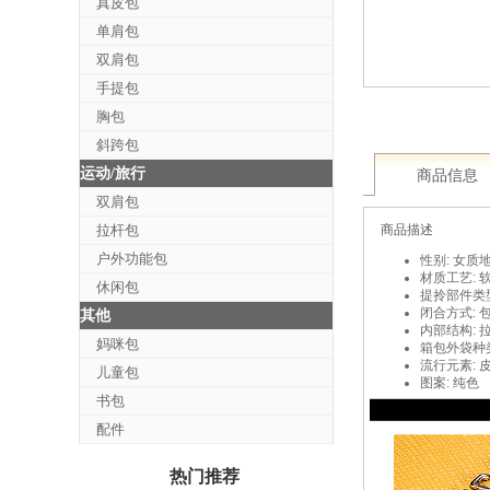
真皮包
单肩包
双肩包
手提包
胸包
斜跨包
运动/旅行
商品信息
双肩包
拉杆包
商品描述
户外功能包
性别: 女
质地
材质工艺: 
休闲包
提拎部件类型
闭合方式: 
其他
内部结构: 
妈咪包
箱包外袋种类
流行元素: 
儿童包
图案: 纯色
书包
配件
热门推荐