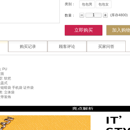
类别：
包包男
包包女
(
库存
4800
)
数量：
立即购买
加入购
购买记录
顾客评论
买家问答
: PU
软面
: 软把
包盖式
拉链暗袋 手机袋 证件袋
: 立体袋
皮带装饰