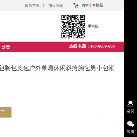
购物车
0
物品
设为首页
∷
加入收藏
手机版
热线电话：400-0000-000
公告
包胸包皮包户外单肩休闲斜挎胸包男小包潮
会员
物车
客服