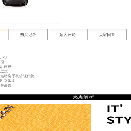
购买记录
顾客评论
买家问答
: PU
软面
: 软把
包盖式
拉链暗袋 手机袋 证件袋
: 立体袋
皮带装饰