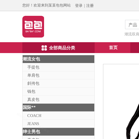
您好！欢迎来到某某包包网站
登录
|
注册
产品
潮流双肩包
首页
全部商品分类
潮流女包
手提包
单肩包
斜挎包
钱包
真皮包
国际**
COACH
JEANS
绅士男包