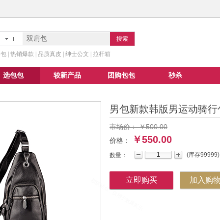
搜索
 | 热销爆款 | 品质真皮 | 绅士公文 | 拉杆箱
选包包
较新产品
团购包包
秒杀
男包新款韩版男运动骑行
市场价：
￥
500.00
￥550.00
价格：
(
库存
99999
)
数量：
立即购买
加入购