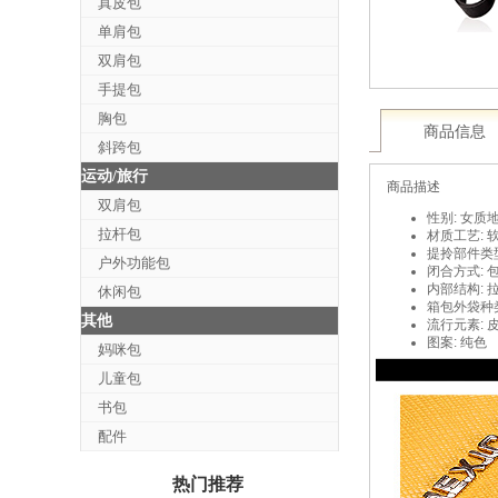
真皮包
单肩包
双肩包
手提包
胸包
商品信息
斜跨包
运动/旅行
商品描述
双肩包
性别: 女
质地
拉杆包
材质工艺: 
提拎部件类型
户外功能包
闭合方式: 
内部结构: 
休闲包
箱包外袋种类
其他
流行元素: 
图案: 纯色
妈咪包
儿童包
书包
配件
热门推荐